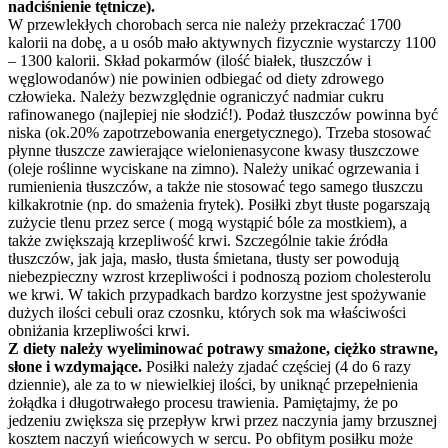
nadciśnienie tętnicze).
W przewlekłych chorobach serca nie należy przekraczać 1700
kalorii na dobę, a u osób mało aktywnych fizycznie wystarczy 1100
– 1300 kalorii. Skład pokarmów (ilość białek, tłuszczów i
węglowodanów) nie powinien odbiegać od diety zdrowego
człowieka. Należy bezwzględnie ograniczyć nadmiar cukru
rafinowanego (najlepiej nie słodzić!). Podaż tłuszczów powinna być
niska (ok.20% zapotrzebowania energetycznego). Trzeba stosować
płynne tłuszcze zawierające wielonienasycone kwasy tłuszczowe
(oleje roślinne wyciskane na zimno). Należy unikać ogrzewania i
rumienienia tłuszczów, a także nie stosować tego samego tłuszczu
kilkakrotnie (np. do smażenia frytek). Posiłki zbyt tłuste pogarszają
zużycie tlenu przez serce ( mogą wystąpić bóle za mostkiem), a
także zwiększają krzepliwość krwi. Szczególnie takie źródła
tłuszczów, jak jaja, masło, tłusta śmietana, tłusty ser powodują
niebezpieczny wzrost krzepliwości i podnoszą poziom cholesterolu
we krwi. W takich przypadkach bardzo korzystne jest spożywanie
dużych ilości cebuli oraz czosnku, których sok ma właściwości
obniżania krzepliwości krwi.
Z diety należy wyeliminować potrawy smażone, ciężko strawne,
słone i wzdymające.
Posiłki należy zjadać częściej (4 do 6 razy
dziennie), ale za to w niewielkiej ilości, by uniknąć przepełnienia
żołądka i długotrwałego procesu trawienia. Pamiętajmy, że po
jedzeniu zwiększa się przepływ krwi przez naczynia jamy brzusznej
kosztem naczyń wieńcowych w sercu. Po obfitym posiłku może