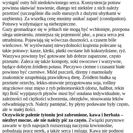
wystąpić ostry ból niedokrwionego serca. Konsystencja potraw
powinna ułatwiać trawienie, dlatego też niektóre z nich należy
przetrzeć (szczególnie dla osób starszych z dużymi ubytkami w
uzębieniu). Za wszelką cenę musimy unikać zaparć (constipation).
Potrawy wzdymające są niebezpieczne.
Gazy gromadzące się w jelitach nie mogą być wchłonięte, przepona
ulega uniesieniu, zmniejsza się pojemność płuc, a praca serca jest
utrudniona. Pojawiają się wówczas duszności, a czasem bóle
wieńcowe. W wyrównanej niewydolności krążenia polecane są
takie potrawy: kasze, kleiki, płatki owsiane lub kukurydziane, ryż.
Warzywa powinny być gotowane lub dobrze zaparzone, często
przetarte. Zaleca się także kompoty, soki owocowe i warzywne,
będące dobrym źródłem potasu. Pieczywo ciemne i czasami białe
powinno być czerstwe. Miód pszczeli, dżemy i marmolady
znakomicie uzupełniają prawidłową dietę. Źródłem białka są
przetarte orzechy, lekko-strawnie przygotowana soja, rośliny
strączkowe oraz mięso z ryb pełnomorskich (dorsz, halibut, rekin
itp) Ilość wypijanych płynów musi być ustalana indywidualnie, w
zależności od ciężkości schorzenia, obrzęków, stosowania leków
odwadniających. Należy pamiętać, by płyny podawane były często,
ale w małej ilości.
Oczywiście palenie tytoniu jest zabronione, kawa i herbata –
niezbyt mocne, ale nie należy pić za często.
Związki purynowe
zawarte w tych napojach rozszerzają naczynia krwionośne,
pobudzają pracę nerek, a także serca i mózgu. Kawa nie podnosi