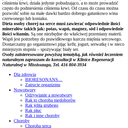
ciśnienia krwi, działa jedynie pobudzająco, a to może prowadzić
często do podniesienia ciśnienia krwi. Od czasu do czasu można
pozwolić sobie na małe dawki bardzo dobrego gatunkowo wina
czerwonego lub koniaku.
Dieta osoby chorej na serce musi zawierać odpowiednie ilości
minerałów takich jak: potas, wapń, magnez, sód i odpowiednie
ilości witamin.
Są one niezbędne do właściwej przemiany materii.
Wapń jest potrzebny do prawidłowego kurczu mięśnia sercowego.
Dostarczamy go organizmowi pijąc kefir, jogurt, serwatkę i w nieco
mniejszym stopniu – spożywając biały ser.
Osoby zainteresowane powyższą tematyką, jak również leczeniem
naturalnym zapraszam do konsultacji w Klinice Regeneracji
Naturalnej w Mississauga, Tel. 416 804-3934
Dla zdrowia
BIORESONANS…
Zatrucie organizmu
Nowotwory
Odżywianie a nowotwory
Rak to choroba niedoborów
Rak jelita grubego
Rak płuc
Rak i inne choroby
Choroby
Choroba serca