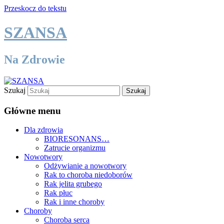
Przeskocz do tekstu
SZANSA
Na Zdrowie
Szukaj
Główne menu
Dla zdrowia
BIORESONANS…
Zatrucie organizmu
Nowotwory
Odżywianie a nowotwory
Rak to choroba niedoborów
Rak jelita grubego
Rak płuc
Rak i inne choroby
Choroby
Choroba serca