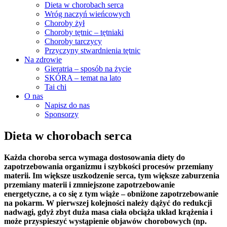
Dieta w chorobach serca
Wróg naczyń wieńcowych
Choroby żył
Choroby tętnic – tętniaki
Choroby tarczycy
Przyczyny stwardnienia tętnic
Na zdrowie
Gieratria – sposób na życie
SKÓRA – temat na lato
Tai chi
O nas
Napisz do nas
Sponsorzy
Dieta w chorobach serca
Każda choroba serca wymaga dostosowania diety do
zapotrzebowania organizmu i szybkości procesów przemiany
materii. Im większe uszkodzenie serca, tym większe zaburzenia
przemiany materii i zmniejszone zapotrzebowanie
energetyczne, a co się z tym wiąże – obniżone zapotrzebowanie
na pokarm. W pierwszej kolejności należy dążyć do redukcji
nadwagi, gdyż zbyt duża masa ciała obciąża układ krążenia i
może przyspieszyć wystąpienie objawów chorobowych (np.